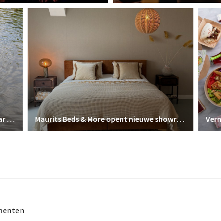
Ervaar Breda vanaf het water met Ervaar Breda
Maurits Beds & More opent nieuwe showroom in Prinsenbeek – Profiteer van de verbouwingskorting!
menten