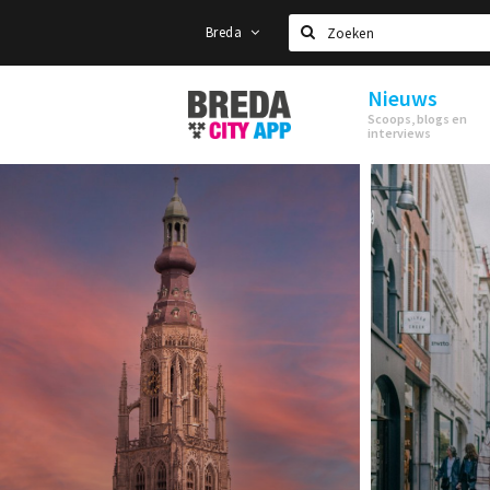
Breda
Zoeken
Nieuws
Stappen
Scoops, blogs en
&
interviews
Shoppen
Breda