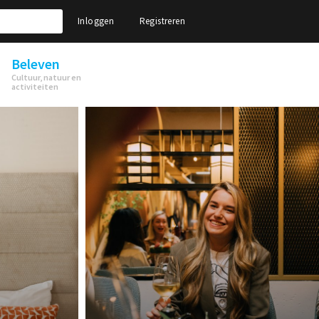
Inloggen
Registreren
Beleven
Cultuur, natuur en
activiteiten