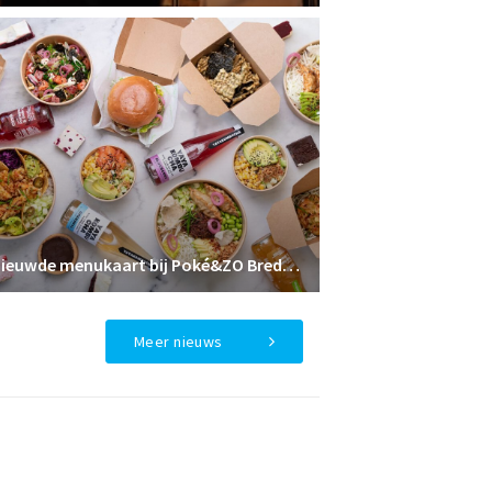
Vernieuwde menukaart bij Poké&ZO Breda: nóg meer keuze, nieuwe smaken en de exclusieve Sushi Burrito
Meer nieuws