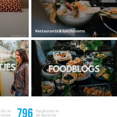
Restaurants & lunchrooms
796
ies in
Vacatures in
aronie
de Baronie