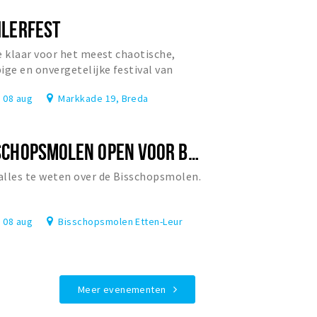
ILERFEST
e klaar voor het meest chaotische,
ige en onvergetelijke festival van
rland?
, 08 aug
Markkade 19, Breda
BISSCHOPSMOLEN OPEN VOOR BEZOEK
lles te weten over de Bisschopsmolen.
, 08 aug
Bisschopsmolen Etten-Leur
Meer evenementen