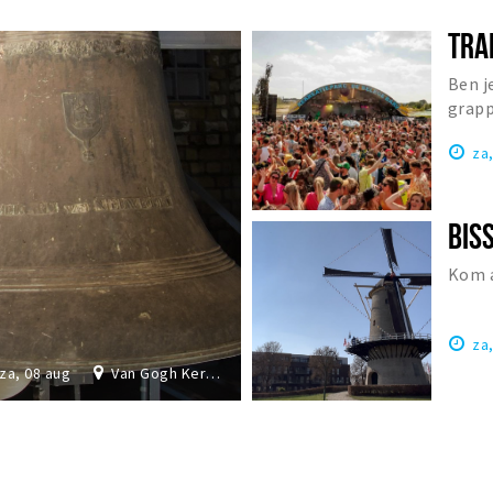
TRA
Ben j
grapp
Nede
za
Kom a
za
za, 08 aug
Van Gogh Kerk Etten-Leur