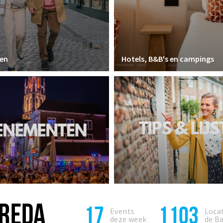
en
Hotels, B&B's en campings
BREDA
17
1103
Events
Locat
deze week
de B