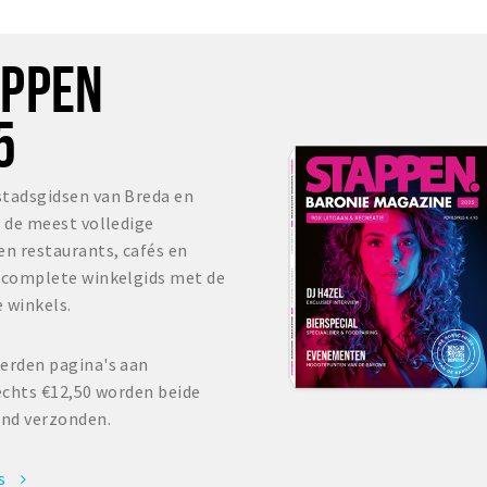
OPPEN
5
stadsgidsen van Breda en
s de meest volledige
en restaurants, cafés en
r complete winkelgids met de
 winkels.
erden pagina's aan
echts €12,50 worden beide
and verzonden.
es