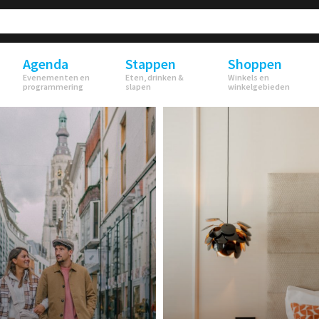
Agenda
Stappen
Shoppen
Evenementen en
Eten, drinken &
Winkels en
programmering
slapen
winkelgebieden