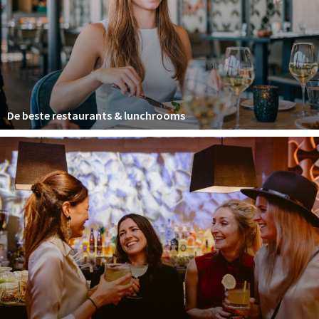
Winkelgebieden
Parkeren
Bezienswaardigheden
Musea, theaters & podia
De beste restaurants & lunchrooms
Uitjes & activiteiten
Toeristische routes
Natuurgebieden
Baroniepoorten
Sport
Privacy
Inloggen