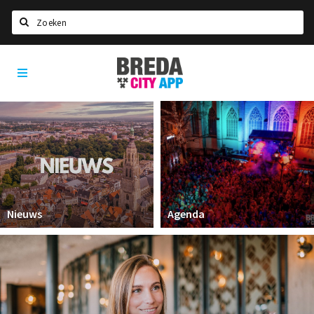
Zoeken
Breda
Home
City
App
Agenda
Deals
Party pics
Nieuws, interviews & blogs
Eten
Nieuws
Agenda
Drinken
Slapen
Recreatief
Winkels