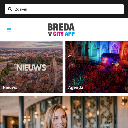
Zoeken
Breda
Home
City
App
Agenda
Deals
Party pics
Nieuws, interviews & blogs
Eten
Nieuws
Agenda
Drinken
Slapen
Recreatief
Winkels