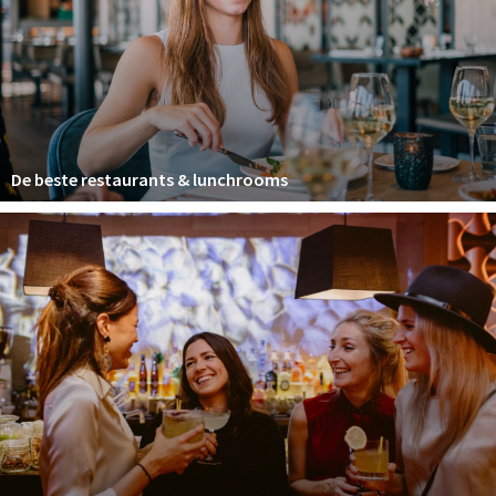
Winkelgebieden
Parkeren
Bezienswaardigheden
Musea, theaters & podia
De beste restaurants & lunchrooms
Uitjes & activiteiten
Toeristische routes
Natuurgebieden
Baroniepoorten
Sport
Privacy
Inloggen