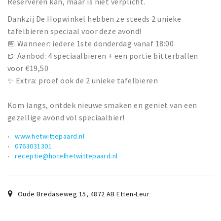
Reserveren kan, maar is niet verplicht.
Dankzij De Hopwinkel hebben ze steeds 2 unieke
tafelbieren speciaal voor deze avond!
📅 Wanneer: iedere 1ste donderdag vanaf 18:00
🍺 Aanbod: 4 speciaalbieren + een portie bitterballen
voor €19,50
✨ Extra: proef ook de 2 unieke tafelbieren
Kom langs, ontdek nieuwe smaken en geniet van een
gezellige avond vol speciaalbier!
www.hetwittepaard.nl
0763031301
receptie@hotelhetwittepaard.nl
Oude Bredaseweg 15
,
4872 AB
Etten-Leur