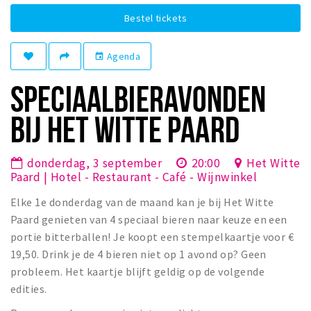
Winkelgebieden
Bestel tickets
Parkeren
Agenda
event
Bezienswaardigheden
SPECIAALBIERAVONDEN
Musea, theaters & podia
BIJ HET WITTE PAARD
Uitjes & activiteiten
Toeristische routes
donderdag, 3 september
20:00
Het Witte
Natuurgebieden
Paard | Hotel - Restaurant - Café - Wijnwinkel
Baroniepoorten
Elke 1e donderdag van de maand kan je bij Het Witte
Sport
Paard genieten van 4 speciaal bieren naar keuze en een
portie bitterballen! Je koopt een stempelkaartje voor €
Privacy
19,50. Drink je de 4 bieren niet op 1 avond op? Geen
probleem. Het kaartje blijft geldig op de volgende
Inloggen
edities.