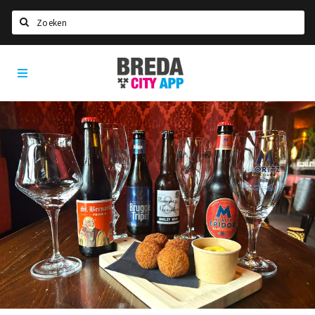
Zoeken
Breda
Home
City
App
Agenda
Deals
Party pics
Nieuws, interviews & blogs
Eten
Drinken
Slapen
Recreatief
Winkels