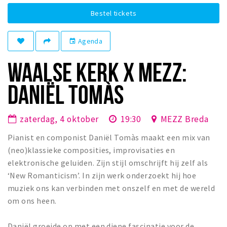
Winkelgebieden
Bestel tickets
Parkeren
Agenda
event
Bezienswaardigheden
WAALSE KERK X MEZZ:
Musea, theaters & podia
DANIËL TOMÀS
Uitjes & activiteiten
Toeristische routes
zaterdag, 4 oktober
19:30
MEZZ Breda
Natuurgebieden
Baroniepoorten
Pianist en componist Daniël Tomàs maakt een mix van
(neo)klassieke composities, improvisaties en
Sport
elektronische geluiden. Zijn stijl omschrijft hij zelf als
‘New Romanticism’. In zijn werk onderzoekt hij hoe
Privacy
muziek ons kan verbinden met onszelf en met de wereld
om ons heen.
Inloggen
Daniël groeide op met een diepe fascinatie voor de