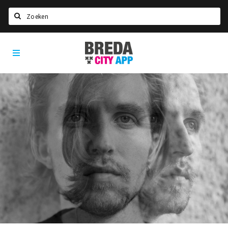
Zoeken
Breda
Home
City
App
Agenda
Deals
Party pics
Nieuws, interviews & blogs
Eten
Drinken
Slapen
Recreatief
Winkels