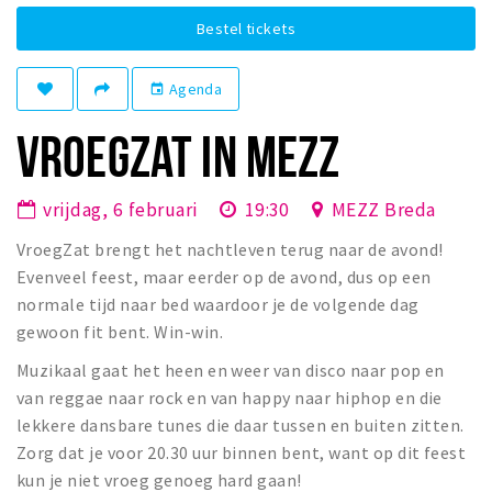
Winkelgebieden
Bestel tickets
Parkeren
Agenda
event
Bezienswaardigheden
VROEGZAT IN MEZZ
Musea, theaters & podia
Uitjes & activiteiten
vrijdag, 6 februari
19:30
MEZZ Breda
Toeristische routes
VroegZat brengt het nachtleven terug naar de avond!
Natuurgebieden
Evenveel feest, maar eerder op de avond, dus op een
Baroniepoorten
normale tijd naar bed waardoor je de volgende dag
gewoon fit bent. Win-win.
Sport
Muzikaal gaat het heen en weer van disco naar pop en
Privacy
van reggae naar rock en van happy naar hiphop en die
lekkere dansbare tunes die daar tussen en buiten zitten.
Inloggen
Zorg dat je voor 20.30 uur binnen bent, want op dit feest
kun je niet vroeg genoeg hard gaan!