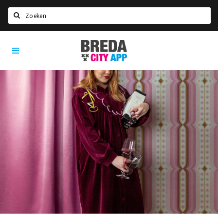
Zoeken
Breda
Home
City
App
Agenda
Deals
Party pics
Nieuws, interviews & blogs
Eten
Drinken
Slapen
Recreatief
Winkels