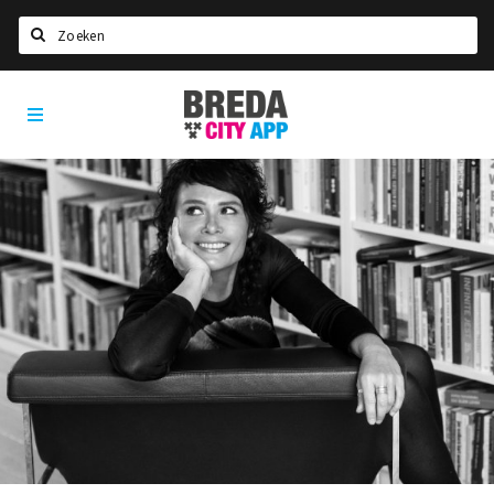
Zoeken
Breda
Home
City
App
Agenda
Deals
Party pics
Nieuws, interviews & blogs
Eten
Drinken
Slapen
Recreatief
Winkels