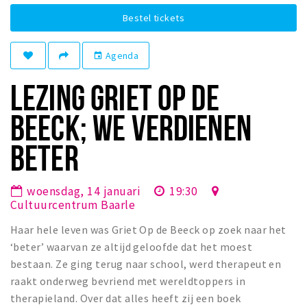
Winkelgebieden
Bestel tickets
Parkeren
Agenda
event
Bezienswaardigheden
LEZING GRIET OP DE
Musea, theaters & podia
BEECK; WE VERDIENEN
Uitjes & activiteiten
Toeristische routes
BETER
Natuurgebieden
Baroniepoorten
woensdag, 14 januari
19:30
Cultuurcentrum Baarle
Sport
Haar hele leven was Griet Op de Beeck op zoek naar het
Privacy
‘beter’ waarvan ze altijd geloofde dat het moest
bestaan. Ze ging terug naar school, werd therapeut en
Inloggen
raakt onderweg bevriend met wereldtoppers in
therapieland. Over dat alles heeft zij een boek