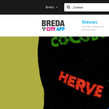
Breda
Zoeken
Nieuws
Stappen
Scoops, blogs en
&
interviews
Shoppen
Breda