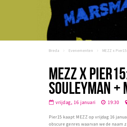
Breda
Evenementen
MEZZ X PIER15
SOULEYMAN + 
vrijdag, 16 januari
19:30
Pier15 kaapt MEZZ op vrijdag 16 januar
obscure genres waarvan we de naam ze