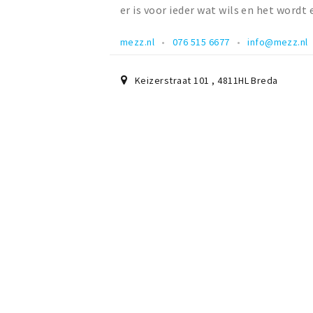
er is voor ieder wat wils en het word
mezz.nl
076 515 6677
info@mezz.nl
Keizerstraat 101
,
4811HL
Breda