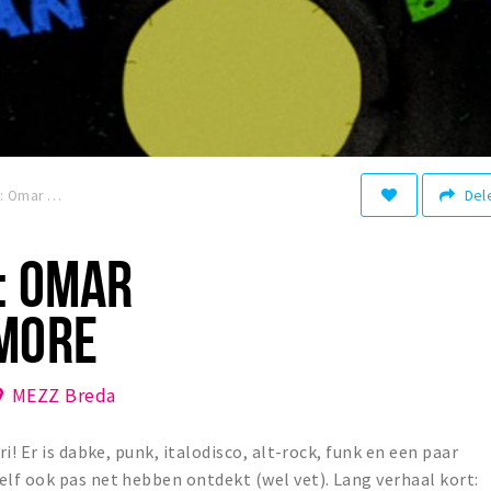
Del
MEZZ x Pier15: Omar Souleyman + more
: OMAR
MORE
MEZZ Breda
i! Er is dabke, punk, italodisco, alt-rock, funk en een paar
lf ook pas net hebben ontdekt (wel vet). Lang verhaal kort: