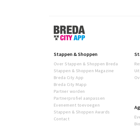
Stappen
&
Shoppen
Breda
Stappen & Shoppen
St
Over Stappen & Shoppen Breda
Re
Stappen & Shoppen Magazine
Ui
Breda City App
Ov
Breda City Mapp
Partner worden
Partnerprofiel aanpassen
Evenement toevoegen
Ag
Stappen & Shoppen Awards
Ev
Contact
Bi