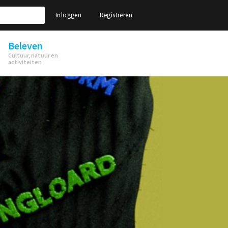
Inloggen
Registreren
Beleven
Cultuur, natuur en
activiteiten