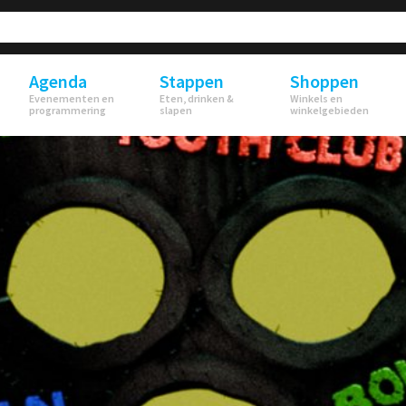
Agenda
Stappen
Shoppen
Evenementen en
Eten, drinken &
Winkels en
programmering
slapen
winkelgebieden