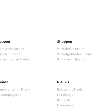
appen
Shoppen
staurants Breda
Winkelen in Breda
tgaan in Breda
Winkelgebieden Breda
ernachten in Breda
Parkeren in Breda
enda
Nieuws
enementen in Breda
Nieuws uit Breda
oscoopagenda
Foodblogs
De 5 van...
Interviews