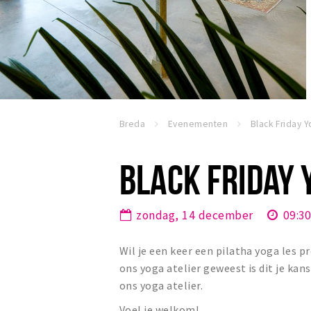
Breda
Evenementen
BLACK FRIDAY 
zondag, 14 december
09:3
Wil je een keer een pilatha yoga les p
ons yoga atelier geweest is dit je ka
ons yoga atelier.
Voel je welkom!