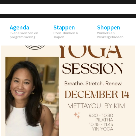
Agenda
Stappen
Shoppen
Evenementen en
Eten, drinken &
Winkels en
programmering
slapen
winkelgebieden