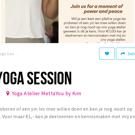
Del
Black Friday Yoga Session
YOGA SESSION
0
Yoga Atelier MettaYou by Kim
roberen of een yin les mee willen doen en ben je nog nooit op
ns. Voor maar €1,- kan je deelnemen en kennismaken met mij e