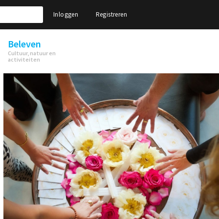
Inloggen
Registreren
Beleven
Cultuur, natuur en
activiteiten