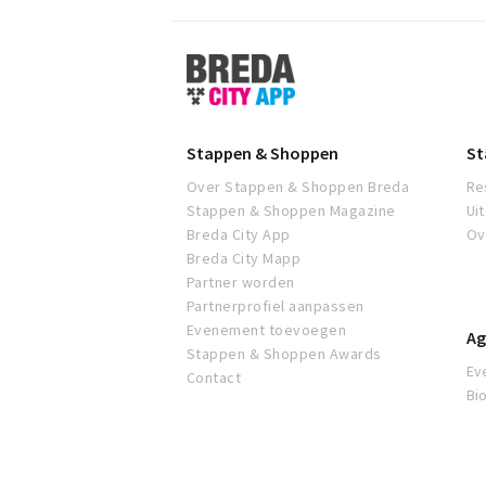
Stappen
&
Shoppen
Breda
Stappen & Shoppen
St
Over Stappen & Shoppen Breda
Re
Stappen & Shoppen Magazine
Ui
Breda City App
Ov
Breda City Mapp
Partner worden
Partnerprofiel aanpassen
Evenement toevoegen
Ag
Stappen & Shoppen Awards
Ev
Contact
Bi