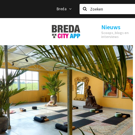
Breda
Zoeken
Nieuws
Stappen
Scoops, blogs en
&
interviews
Shoppen
Breda