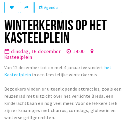
Winkelgebieden
Agenda
event
Parkeren
WINTERKERMIS OP HET
Bezienswaardigheden
KASTEELPLEIN
Musea, theaters & podia
Uitjes & activiteiten
dinsdag, 16 december
14:00
Kasteelplein
Toeristische routes
Van 12 december tot en met 4 januari verandert
het
Natuurgebieden
Kasteelplein
in een feestelijke winterkermis.
Baroniepoorten
Sport
Bezoekers vinden er uiteenlopende attracties, zoals een
reuzenrad met uitzicht over het verlichte Breda, een
Privacy
kinderachtbaan en nog veel meer. Voor de lekkere trek
zijn er kraampjes met churros, corndogs, glühwein en
Inloggen
winterse grillgerechten.