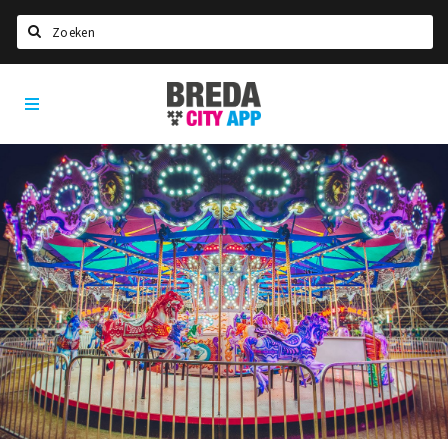
Zoeken
Breda
Home
City
App
Agenda
Deals
Party pics
Nieuws, interviews & blogs
Eten
Drinken
Slapen
Recreatief
Winkels