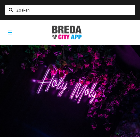
Zoeken
Breda
Home
City
App
Agenda
Deals
Party pics
Nieuws, interviews & blogs
Eten
Drinken
Slapen
Recreatief
Winkels