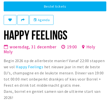
Winkelgebieden
Bestel tickets
Parkeren
Agenda
event
Bezienswaardigheden
HAPPY FEELINGS
Musea, theaters & podia
Uitjes & activiteiten
woensdag, 31 december
19:00
Holy
Toeristische routes
Moly
Natuurgebieden
Begin 2026 op de allerbeste manier! Vanaf 22:00 stappen
Baroniepoorten
we vol
Happy Feelings
het nieuwe jaar in met de beste
DJ’s, champagne en de leukste mensen. Dineer van 19:00
Sport
tot 00:00 met onbeperkt drankjes of kies voor Borrel +
Feest en drink tot middernacht gratis mee.
Privacy
Dans, borrel en geniet samen van de ultieme start van
2026!
Inloggen