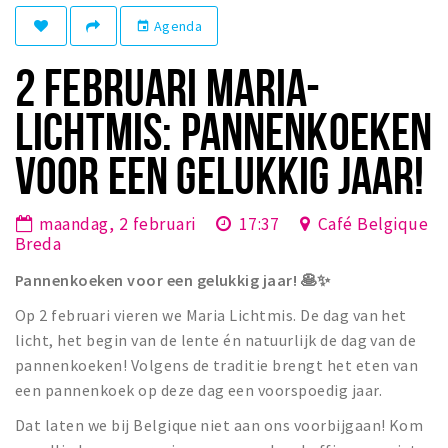
Winkelgebieden
Agenda
event
Parkeren
2 FEBRUARI MARIA-
Bezienswaardigheden
LICHTMIS: PANNENKOEKEN
Musea, theaters & podia
VOOR EEN GELUKKIG JAAR!
Uitjes & activiteiten
Toeristische routes
maandag, 2 februari
17:37
Café Belgique
Natuurgebieden
Breda
Baroniepoorten
Pannenkoeken voor een gelukkig jaar! 🥞✨
Sport
Op 2 februari vieren we Maria Lichtmis. De dag van het
licht, het begin van de lente én natuurlijk de dag van de
Privacy
pannenkoeken! Volgens de traditie brengt het eten van
een pannenkoek op deze dag een voorspoedig jaar.
Inloggen
Dat laten we bij Belgique niet aan ons voorbijgaan! Kom