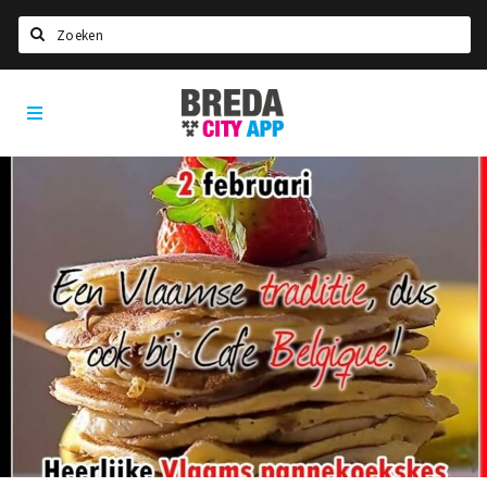
Zoeken
Breda
Home
City
App
Agenda
Deals
Party pics
Nieuws, interviews & blogs
Eten
Drinken
Slapen
Recreatief
Winkels