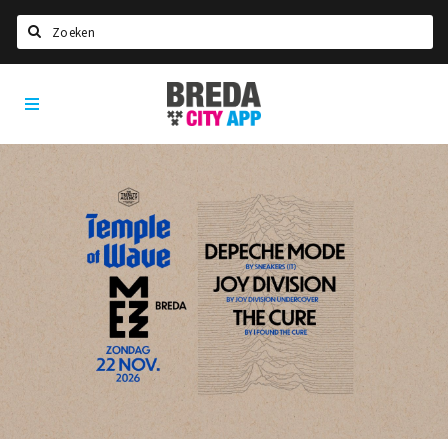
Zoeken
Breda
Home
City
App
Agenda
Deals
Party pics
Nieuws, interviews & blogs
Eten
Drinken
Slapen
Recreatief
Winkels