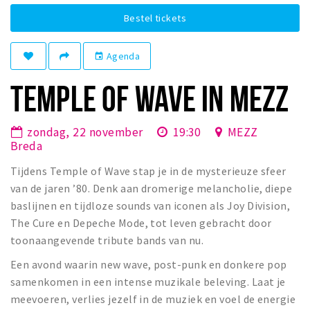
Winkelgebieden
Bestel tickets
Parkeren
Agenda
event
Bezienswaardigheden
TEMPLE OF WAVE IN MEZZ
Musea, theaters & podia
Uitjes & activiteiten
zondag, 22 november
19:30
MEZZ
Toeristische routes
Breda
Natuurgebieden
Tijdens Temple of Wave stap je in de mysterieuze sfeer
Baroniepoorten
van de jaren ’80. Denk aan dromerige melancholie, diepe
baslijnen en tijdloze sounds van iconen als Joy Division,
Sport
The Cure en Depeche Mode, tot leven gebracht door
toonaangevende tribute bands van nu.
Privacy
Een avond waarin new wave, post-punk en donkere pop
Inloggen
samenkomen in een intense muzikale beleving. Laat je
meevoeren, verlies jezelf in de muziek en voel de energie