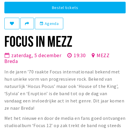
Winkelgebieden
Bestel tickets
Parkeren
Agenda
event
Bezienswaardigheden
FOCUS IN MEZZ
Musea, theaters & podia
Uitjes & activiteiten
zaterdag, 5 december
19:30
MEZZ
Toeristische routes
Breda
Natuurgebieden
In de jaren ’70 raakte Focus internationaal bekend met
Baroniepoorten
hun unieke vorm van progressieve rock. Bekend van
natuurlijk ‘Hocus Pocus’ maar ook ‘House of the King’,
Sport
‘Sylvia’ en ‘Eruption’ is de band tot op de dag van
vandaag een invloedrijke act in het genre. Dit jaar komen
Privacy
ze naar Breda!
Inloggen
Met het nieuwe en door de media en fans goed ontvangen
studioalbum ‘Focus 12’ op zak trekt de band nog steeds