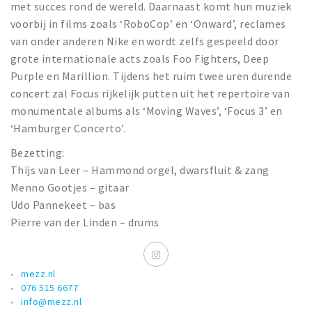
met succes rond de wereld. Daarnaast komt hun muziek
voorbij in films zoals ‘RoboCop’ en ‘Onward’, reclames
van onder anderen Nike en wordt zelfs gespeeld door
grote internationale acts zoals Foo Fighters, Deep
Purple en Marillion. Tijdens het ruim twee uren durende
concert zal Focus rijkelijk putten uit het repertoire van
monumentale albums als ‘Moving Waves’, ‘Focus 3’ en
‘Hamburger Concerto’.
Bezetting:
Thijs van Leer – Hammond orgel, dwarsfluit & zang
Menno Gootjes – gitaar
Udo Pannekeet – bas
Pierre van der Linden – drums
mezz.nl
076 515 6677
info@mezz.nl