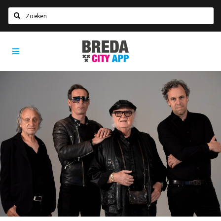
Zoeken
Breda
Home
City
App
Agenda
Deals
Party pics
Nieuws, interviews & blogs
Eten
Drinken
Slapen
Recreatief
Winkels