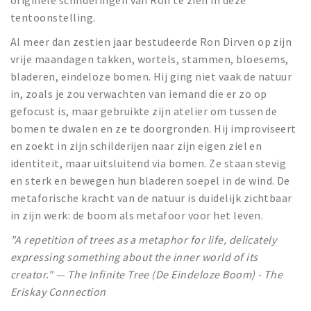
originele schilderingen van Ron te zien in deze
tentoonstelling.
Al meer dan zestien jaar bestudeerde Ron Dirven op zijn
vrije maandagen takken, wortels, stammen, bloesems,
bladeren, eindeloze bomen. Hij ging niet vaak de natuur
in, zoals je zou verwachten van iemand die er zo op
gefocust is, maar gebruikte zijn atelier om tussen de
bomen te dwalen en ze te doorgronden. Hij improviseert
en zoekt in zijn schilderijen naar zijn eigen ziel en
identiteit, maar uitsluitend via bomen. Ze staan stevig
en sterk en bewegen hun bladeren soepel in de wind. De
metaforische kracht van de natuur is duidelijk zichtbaar
in zijn werk: de boom als metafoor voor het leven.
"A repetition of trees as a metaphor for life, delicately
expressing something about the inner world of its
creator."
—
The Infinite Tree (De Eindeloze Boom) - The
Eriskay Connection