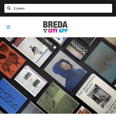
Zoeken
Breda
Home
City
App
Agenda
Deals
Party pics
Nieuws, interviews & blogs
Eten
Drinken
Slapen
Recreatief
Winkels