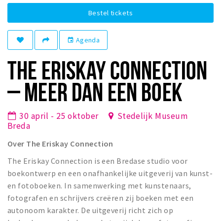
Winkelgebieden
Bestel tickets
Parkeren
Agenda
event
Bezienswaardigheden
THE ERISKAY CONNECTION
Musea, theaters & podia
– MEER DAN EEN BOEK
Uitjes & activiteiten
Toeristische routes
30 april - 25 oktober
Stedelijk Museum
Natuurgebieden
Breda
Baroniepoorten
Over The Eriskay Connection
Sport
The Eriskay Connection is een Bredase studio voor
boekontwerp en een onafhankelijke uitgeverij van kunst-
Privacy
en fotoboeken. In samenwerking met kunstenaars,
fotografen en schrijvers creëren zij boeken met een
Inloggen
autonoom karakter. De uitgeverij richt zich op