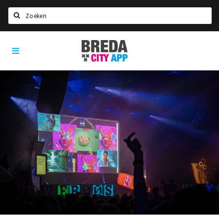
Zoeken
Breda
Home
City
App
Agenda
Deals
Party pics
Nieuws, interviews & blogs
Eten
Drinken
Slapen
Recreatief
Winkels