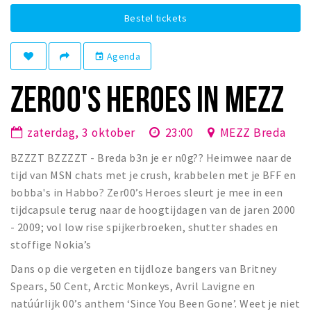
Winkelgebieden
Bestel tickets
Parkeren
Agenda
event
Bezienswaardigheden
ZER00'S HEROES IN MEZZ
Musea, theaters & podia
Uitjes & activiteiten
zaterdag, 3 oktober
23:00
MEZZ Breda
Toeristische routes
BZZZT BZZZZT - Breda b3n je er n0g?? Heimwee naar de
Natuurgebieden
tijd van MSN chats met je crush, krabbelen met je BFF en
Baroniepoorten
bobba's in Habbo? Zer00’s Heroes sleurt je mee in een
tijdcapsule terug naar de hoogtijdagen van de jaren 2000
Sport
- 2009; vol low rise spijkerbroeken, shutter shades en
stoffige Nokia’s
Privacy
Dans op die vergeten en tijdloze bangers van Britney
Inloggen
Spears, 50 Cent, Arctic Monkeys, Avril Lavigne en
natúúrlijk 00’s anthem ‘Since You Been Gone’. Weet je niet