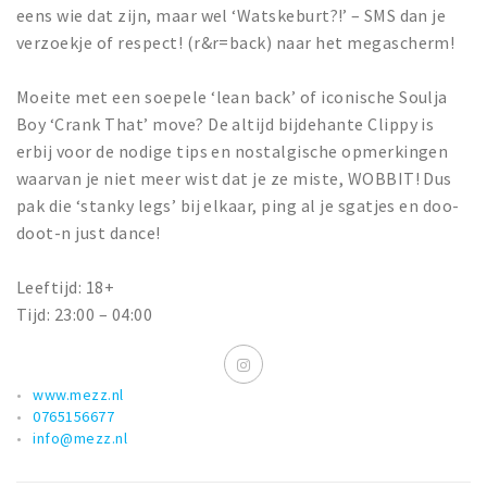
eens wie dat zijn, maar wel ‘Watskeburt?!’ – SMS dan je
verzoekje of respect! (r&r=back) naar het megascherm!
Moeite met een soepele ‘lean back’ of iconische Soulja
Boy ‘Crank That’ move? De altijd bijdehante Clippy is
erbij voor de nodige tips en nostalgische opmerkingen
waarvan je niet meer wist dat je ze miste, WOBBIT! Dus
pak die ‘stanky legs’ bij elkaar, ping al je sgatjes en doo-
doot-n just dance!
Leeftijd: 18+
Tijd: 23:00 – 04:00
www.mezz.nl
0765156677
info@mezz.nl