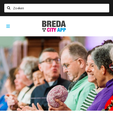
Zoeken
Breda
Home
City
App
Agenda
Deals
Party pics
Nieuws, interviews & blogs
Eten
Drinken
Slapen
Recreatief
Winkels