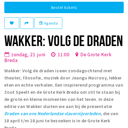
Winkelgebieden
Bestel tickets
Parkeren
Agenda
event
Bezienswaardigheden
WAKKER: VOLG DE DRADEN
Musea, theaters & podia
Uitjes & activiteiten
zondag, 21 juni
11:00
De Grote Kerk
Toeristische routes
Breda
Natuurgebieden
Wakker: Volg de draden is een zondagochtend met
Baroniepoorten
theater, filosofie, muziek door Jeangu Macrooy, lekker
eten en echte verhalen. Een inspirerend programma van
Sport
Zout Speelt en de Grote Kerk Breda om stil te staan bij
de grote en kleine momenten van het leven. In deze
Privacy
editie van Wakker sluiten we aan bij de presentatie
Draden van ons Nederlandse slavernijverleden
, die van
Inloggen
18 april t/m 28 juni te bezoeken is in de Grote Kerk
Breda.