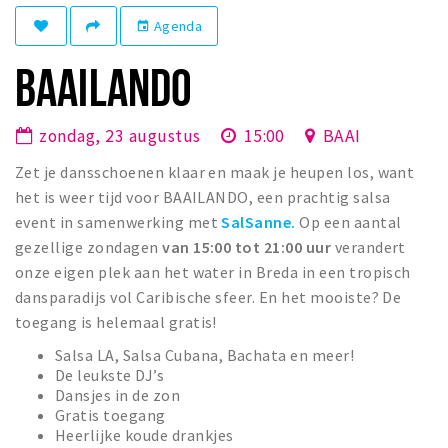
Winkelgebieden
Agenda
event
Parkeren
BAAILANDO
Bezienswaardigheden
zondag, 23 augustus
15:00
BAAI
Musea, theaters & podia
Zet je dansschoenen klaar en maak je heupen los, want
Uitjes & activiteiten
het is weer tijd voor BAAILANDO, een prachtig salsa
Toeristische routes
event in samenwerking met
SalSanne.
Op een aantal
Natuurgebieden
gezellige zondagen
van 15:00 tot 21:00 uur
verandert
Baroniepoorten
onze eigen plek aan het water in Breda in een tropisch
dansparadijs vol Caribische sfeer. En het mooiste? De
Sport
toegang is helemaal gratis!
Privacy
Salsa LA, Salsa Cubana, Bachata en meer!
De leukste DJ’s
Dansjes in de zon
Inloggen
Gratis toegang
Heerlijke koude drankjes