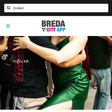
Zoeken
Breda
Home
City
App
Agenda
Deals
Party pics
Nieuws, interviews & blogs
Eten
Drinken
Slapen
Recreatief
Winkels