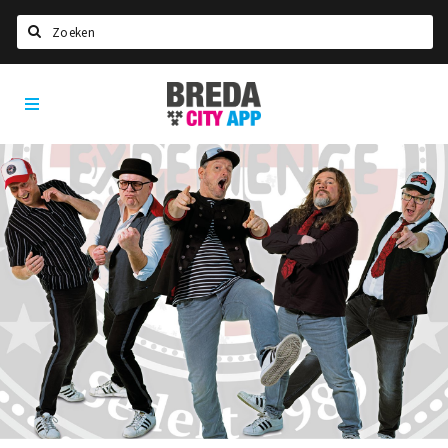
Zoeken
Breda
Home
City
App
Agenda
Deals
Party pics
Nieuws, interviews & blogs
Eten
Drinken
Slapen
Recreatief
Winkels