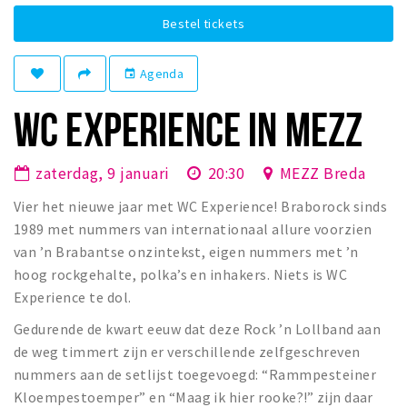
Winkelgebieden
Bestel tickets
Parkeren
Agenda
event
Bezienswaardigheden
WC EXPERIENCE IN MEZZ
Musea, theaters & podia
Uitjes & activiteiten
zaterdag, 9 januari
20:30
MEZZ Breda
Toeristische routes
Vier het nieuwe jaar met WC Experience! Braborock sinds
Natuurgebieden
1989 met nummers van internationaal allure voorzien
Baroniepoorten
van ’n Brabantse onzintekst, eigen nummers met ’n
hoog rockgehalte, polka’s en inhakers. Niets is WC
Sport
Experience te dol.
Privacy
Gedurende de kwart eeuw dat deze Rock ’n Lollband aan
de weg timmert zijn er verschillende zelfgeschreven
Inloggen
nummers aan de setlijst toegevoegd: “Rammpesteiner
Kloempestoemper” en “Maag ik hier rooke?!” zijn daar