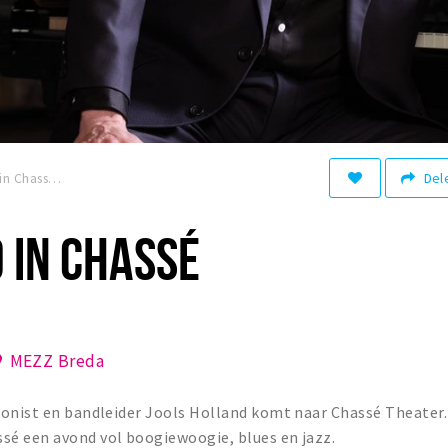
Del
Jools Holland in Chassé Theater
 IN CHASSÉ
MEZZ Breda
ponist en bandleider Jools Holland komt naar Chassé Theater.
é een avond vol boogiewoogie, blues en jazz.