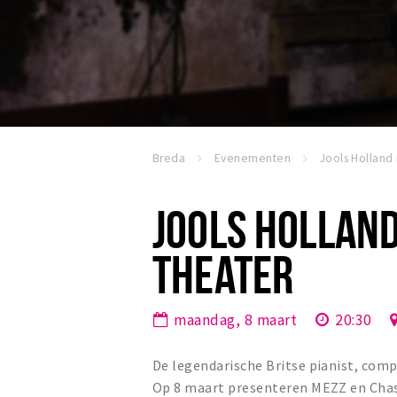
Breda
Evenementen
JOOLS HOLLAND
THEATER
maandag, 8 maart
20:30
De legendarische Britse pianist, com
Op 8 maart presenteren MEZZ en Chass