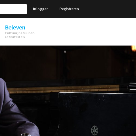
Inloggen
Registreren
Beleven
Cultuur, natuur en
activiteiten