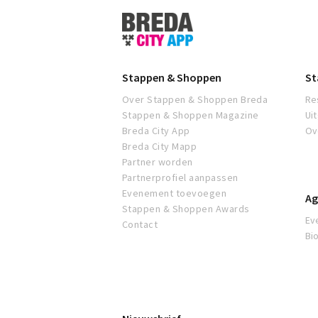
Stappen
&
Shoppen
Breda
Stappen & Shoppen
St
Over Stappen & Shoppen Breda
Re
Stappen & Shoppen Magazine
Ui
Breda City App
Ov
Breda City Mapp
Partner worden
Partnerprofiel aanpassen
Evenement toevoegen
Ag
Stappen & Shoppen Awards
Ev
Contact
Bi