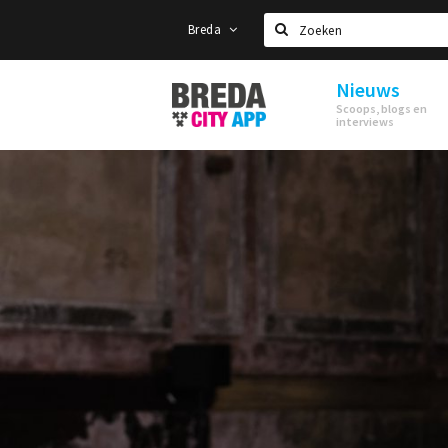
Breda
Zoeken
Nieuws
Stappen
Scoops, blogs en
&
interviews
Shoppen
Breda