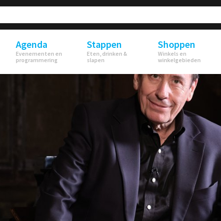
Agenda
Stappen
Shoppen
Evenementen en
Eten, drinken &
Winkels en
programmering
slapen
winkelgebieden