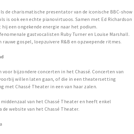
als de charismatische presentator van de iconische BBC-show
ols is ook een echte pianovirtuoos. Samen met Ed Richardson
t hij een ongekende energie naar het podium.
 fenomenale gastvocalisten Ruby Turner en Louise Marshall.
van rauwe gospel, loepzuivere R&B en opzwepende ritmes.
nd
 voor bijzondere concerten in het Chassé. Concerten van
oorbij willen laten gaan, of die in een theatersetting
g met Chassé Theater in een van haar zalen.
e middenzaal van het Chassé Theater en heeft enkel
a de website van het Chassé Theater.
da