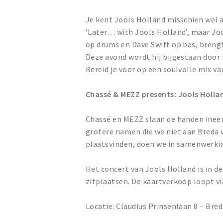
Je kent Jools Holland misschien wel 
‘Later… with Jools Holland’, maar Jo
op drums en Dave Swift op bas, breng
Deze avond wordt hij bijgestaan door
Bereid je voor op een soulvolle mix 
Chassé & MEZZ presents: Jools Holla
Chassé en MEZZ slaan de handen ineen
grotere namen die we niet aan Breda v
plaatsvinden, doen we in samenwerkin
Het concert van Jools Holland is in d
zitplaatsen. De kaartverkoop loopt vi
Locatie: Claudius Prinsenlaan 8 – Bre