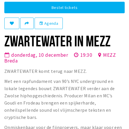
Winkelgebieden
Bestel tickets
Parkeren
Agenda
event
Bezienswaardigheden
ZWARTEWATER IN MEZZ
Musea, theaters & podia
Uitjes & activiteiten
donderdag, 10 december
19:30
MEZZ
Toeristische routes
Breda
Natuurgebieden
ZWARTEWATER komt terug naar MEZZ.
Baroniepoorten
Met een rapfundament van 90’s NYC underground en
Sport
lokale legendes bouwt ZWARTEWATER verder aan de
Zwolse hiphopgeschiedenis. Producer Milan en MC’s
Privacy
Goudi en Frodeau brengen een spijkerharde,
onheilspellende sound vol vlijmscherpe teksten en
Inloggen
cryptische bars.
Onmiskenbaar voor de fijnproevers, maar klaar voor een