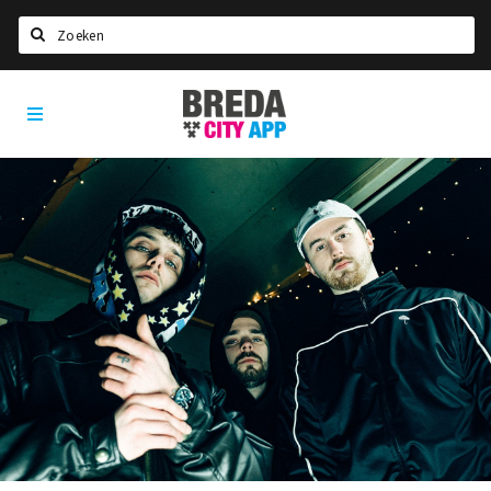
Zoeken
Breda
Home
City
App
Agenda
Deals
Party pics
Nieuws, interviews & blogs
Eten
Drinken
Slapen
Recreatief
Winkels