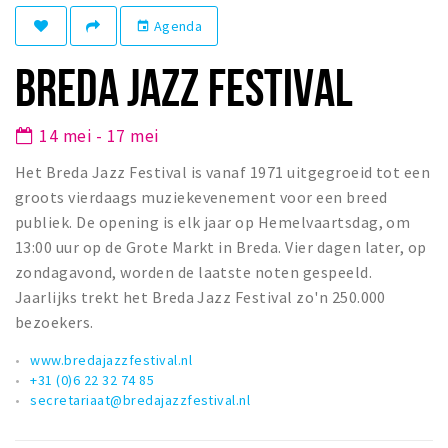
Winkelgebieden
Agenda
event
Parkeren
BREDA JAZZ FESTIVAL
Bezienswaardigheden
14 mei - 17 mei
Musea, theaters & podia
Het Breda Jazz Festival is vanaf 1971 uitgegroeid tot een
Uitjes & activiteiten
groots vierdaags muziekevenement voor een breed
Toeristische routes
publiek. De opening is elk jaar op Hemelvaartsdag, om
Natuurgebieden
13:00 uur op de Grote Markt in Breda. Vier dagen later, op
Baroniepoorten
zondagavond, worden de laatste noten gespeeld.
Jaarlijks trekt het Breda Jazz Festival zo'n 250.000
Sport
bezoekers.
Privacy
www.bredajazzfestival.nl
+31 (0)6 22 32 74 85
secretariaat@bredajazzfestival.nl
Inloggen