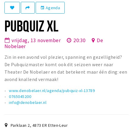
Winkelgebieden
Agenda
event
Parkeren
PUBQUIZ XL
Bezienswaardigheden
vrijdag, 13 november
20:30
De
Musea, theaters & podia
Nobelaer
Uitjes & activiteiten
Zin in een avond vol plezier, spanning en gezelligheid?
Toeristische routes
De Pubquizmaster komt ook dit seizoen weer naar
Natuurgebieden
Theater De Nobelaer en dat betekent maar één ding: een
avond knallend vermaak!
Baroniepoorten
Sport
www.denobelaer.nl/agenda/pubquiz-xl-13789
0765045200
info@denobelaer.nl
Privacy
Inloggen
Parklaan 2
,
4873 ER
Etten-Leur