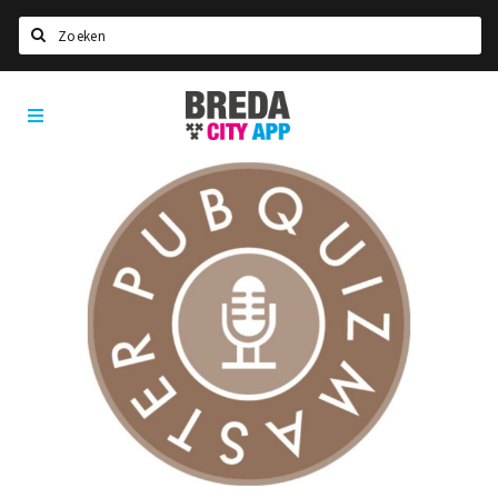
Zoeken
Breda
Home
City
App
Agenda
Deals
Party pics
Nieuws, interviews & blogs
Eten
Drinken
Slapen
Recreatief
Winkels