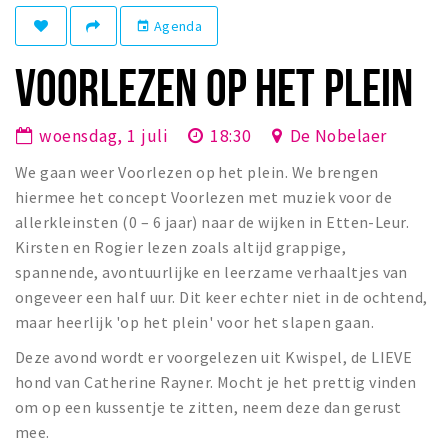
Winkelgebieden
Agenda
event
Parkeren
VOORLEZEN OP HET PLEIN
Bezienswaardigheden
woensdag, 1 juli
18:30
De Nobelaer
Musea, theaters & podia
We gaan weer Voorlezen op het plein. We brengen
Uitjes & activiteiten
hiermee het concept Voorlezen met muziek voor de
Toeristische routes
allerkleinsten (0 – 6 jaar) naar de wijken in Etten-Leur.
Natuurgebieden
Kirsten en Rogier lezen zoals altijd grappige,
Baroniepoorten
spannende, avontuurlijke en leerzame verhaaltjes van
ongeveer een half uur. Dit keer echter niet in de ochtend,
Sport
maar heerlijk 'op het plein' voor het slapen gaan.
Privacy
Deze avond wordt er voorgelezen uit Kwispel, de LIEVE
hond van Catherine Rayner. Mocht je het prettig vinden
Inloggen
om op een kussentje te zitten, neem deze dan gerust
mee.