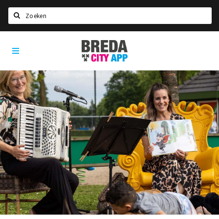
Zoeken
Breda
Home
City
App
Agenda
Deals
Party pics
Nieuws, interviews & blogs
Eten
Drinken
Slapen
Recreatief
Winkels