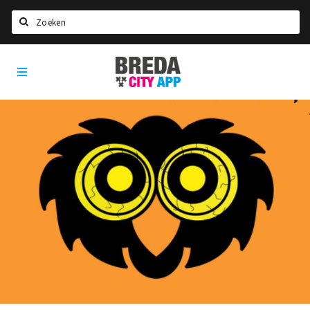
Zoeken
Breda
Home
City
App
Agenda
Deals
Party pics
Nieuws, interviews & blogs
Eten
Drinken
Slapen
Recreatief
Winkels