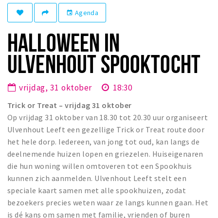
Winkelgebieden
Agenda
event
Parkeren
HALLOWEEN IN
Bezienswaardigheden
ULVENHOUT SPOOKTOCHT
Musea, theaters & podia
Uitjes & activiteiten
vrijdag, 31 oktober
18:30
Toeristische routes
Trick or Treat – vrijdag 31 oktober
Natuurgebieden
Op vrijdag 31 oktober van 18.30 tot 20.30 uur organiseert
Ulvenhout Leeft een gezellige Trick or Treat route door
Baroniepoorten
het hele dorp. Iedereen, van jong tot oud, kan langs de
Sport
deelnemende huizen lopen en griezelen. Huiseigenaren
die hun woning willen omtoveren tot een Spookhuis
Privacy
kunnen zich aanmelden. Ulvenhout Leeft stelt een
speciale kaart samen met alle spookhuizen, zodat
Inloggen
bezoekers precies weten waar ze langs kunnen gaan. Het
is dé kans om samen met familie, vrienden of buren