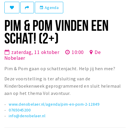
Winkelgebieden
Agenda
event
Parkeren
PIM & POM VINDEN EEN
Bezienswaardigheden
SCHAT! (2+)
Musea, theaters & podia
Uitjes & activiteiten
zaterdag, 11 oktober
10:00
De
Nobelaer
Toeristische routes
Pim & Pom gaan op schattenjacht. Help jij hen mee?
Natuurgebieden
Baroniepoorten
Deze voorstelling is ter afsluiting van de
Kinderboekenweek geprogrammeerd en sluit helemaal
Sport
aan op het thema Vol avontuur.
Privacy
www.denobelaer.nl/agenda/pim-en-pom-2-12849
0765045200
info@denobelaer.nl
Inloggen