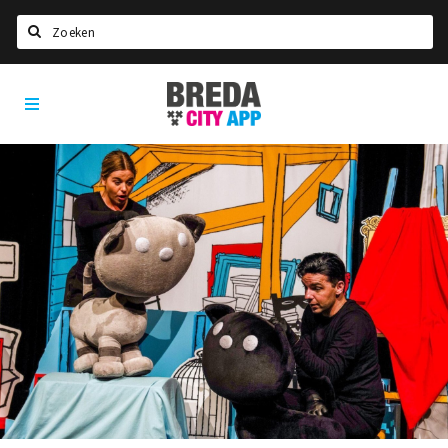
Zoeken
Breda
Home
City
App
Agenda
Deals
Party pics
Nieuws, interviews & blogs
Eten
Drinken
Slapen
Recreatief
Winkels