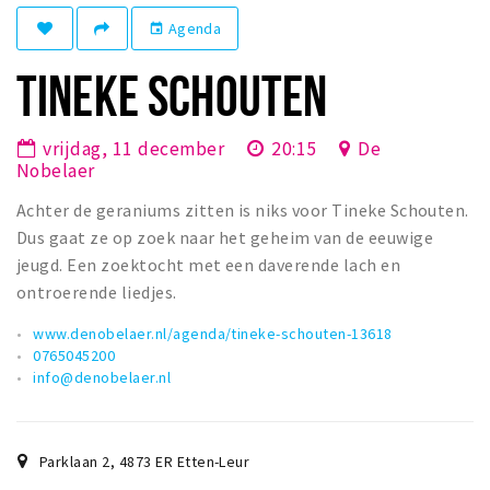
Winkelgebieden
Agenda
event
Parkeren
TINEKE SCHOUTEN
Bezienswaardigheden
vrijdag, 11 december
20:15
De
Musea, theaters & podia
Nobelaer
Uitjes & activiteiten
Achter de geraniums zitten is niks voor Tineke Schouten.
Toeristische routes
Dus gaat ze op zoek naar het geheim van de eeuwige
Natuurgebieden
jeugd. Een zoektocht met een daverende lach en
ontroerende liedjes.
Baroniepoorten
Sport
www.denobelaer.nl/agenda/tineke-schouten-13618
0765045200
info@denobelaer.nl
Privacy
Inloggen
Parklaan 2
,
4873 ER
Etten-Leur