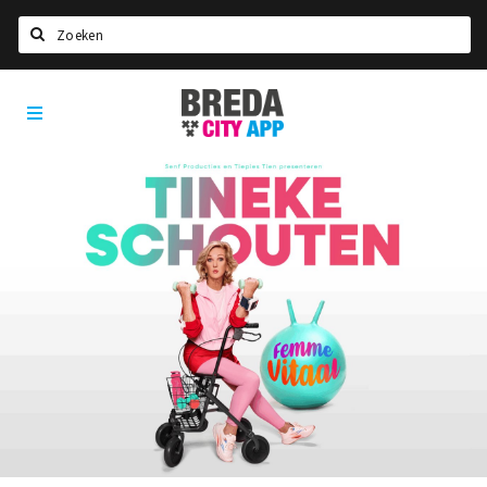
Zoeken
Breda
Home
City
App
Agenda
Deals
Party pics
Nieuws, interviews & blogs
Eten
Drinken
Slapen
Recreatief
Winkels