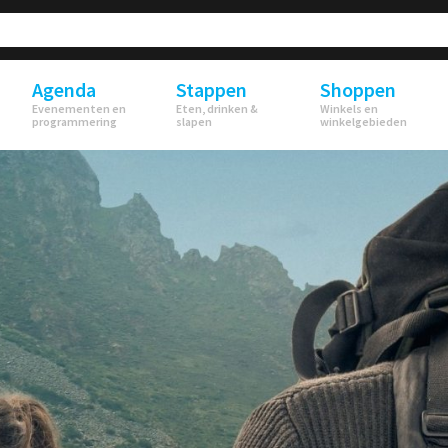
Agenda
Stappen
Shoppen
Evenementen en
Eten, drinken &
Winkels en
programmering
slapen
winkelgebieden