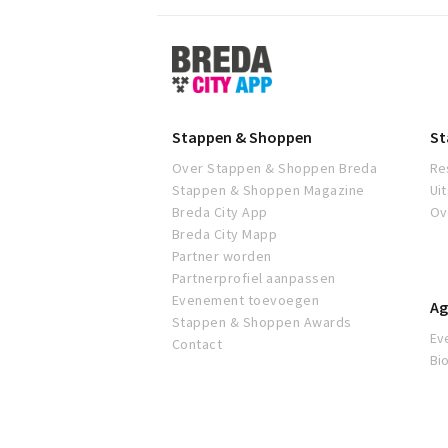
Stappen
&
Shoppen
Breda
Stappen & Shoppen
St
Over Stappen & Shoppen Breda
Re
Stappen & Shoppen Magazine
Ui
Breda City App
Ov
Breda City Mapp
Partner worden
Partnerprofiel aanpassen
Evenement toevoegen
Ag
Stappen & Shoppen Awards
Ev
Contact
Bi