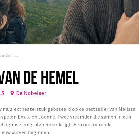
Al het blauw van de hemel
VAN DE HEMEL
15
De Nobelaer
uw muziektheaterstuk gebaseerd op de bestseller van Mélissa
s spelen Emile en Joanne. Twee vreemden die samen in een
diagnose jong-alzheimer krijgt. Een ontroerende
pnieuw durven beginnen.