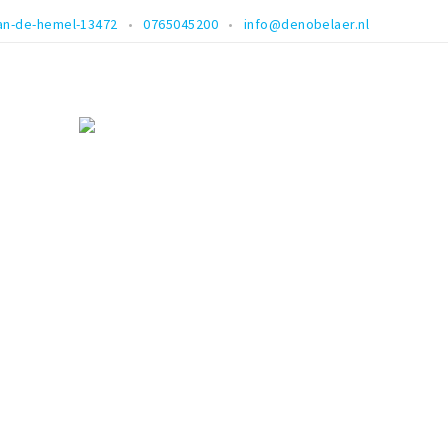
an-de-hemel-13472
0765045200
info@denobelaer.nl