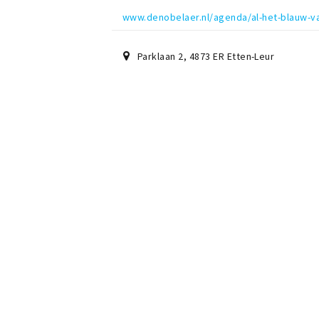
www.denobelaer.nl/agenda/al-het-blauw-v
Parklaan 2
,
4873 ER
Etten-Leur