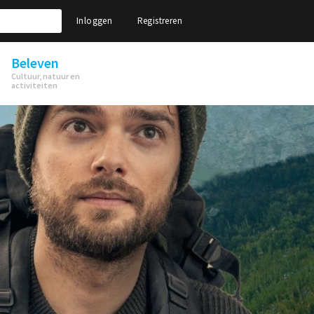
Inloggen
Registreren
Beleven
Cultuur, natuur en
activiteiten