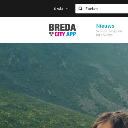
Breda
Zoeken
Nieuws
Stappen
Scoops, blogs en
&
interviews
Shoppen
Breda