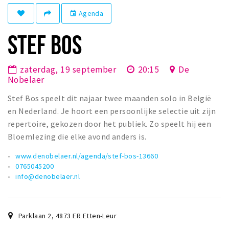
Winkelgebieden
Agenda
event
Parkeren
STEF BOS
Bezienswaardigheden
zaterdag, 19 september
20:15
De
Musea, theaters & podia
Nobelaer
Uitjes & activiteiten
Stef Bos speelt dit najaar twee maanden solo in België
Toeristische routes
en Nederland. Je hoort een persoonlijke selectie uit zijn
Natuurgebieden
repertoire, gekozen door het publiek. Zo speelt hij een
Bloemlezing die elke avond anders is.
Baroniepoorten
Sport
www.denobelaer.nl/agenda/stef-bos-13660
0765045200
info@denobelaer.nl
Privacy
Inloggen
Parklaan 2
,
4873 ER
Etten-Leur