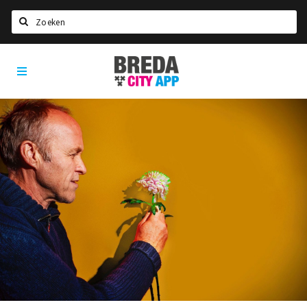
Zoeken
Breda
Home
City
App
Agenda
Deals
Party pics
Nieuws, interviews & blogs
Eten
Drinken
Slapen
Recreatief
Winkels