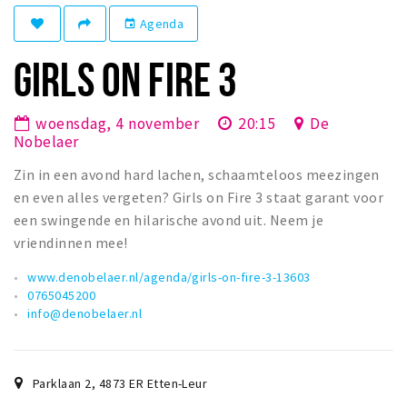
Winkelgebieden
Agenda
event
Parkeren
GIRLS ON FIRE 3
Bezienswaardigheden
woensdag, 4 november
20:15
De
Musea, theaters & podia
Nobelaer
Uitjes & activiteiten
Zin in een avond hard lachen, schaamteloos meezingen
Toeristische routes
en even alles vergeten? Girls on Fire 3 staat garant voor
Natuurgebieden
een swingende en hilarische avond uit. Neem je
vriendinnen mee!
Baroniepoorten
Sport
www.denobelaer.nl/agenda/girls-on-fire-3-13603
0765045200
info@denobelaer.nl
Privacy
Inloggen
Parklaan 2
,
4873 ER
Etten-Leur