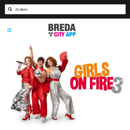
Zoeken
Breda
Home
City
App
Agenda
Deals
Party pics
Nieuws, interviews & blogs
Eten
Drinken
Slapen
Recreatief
Winkels