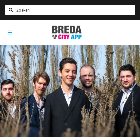
Zoeken
Breda
Home
City
App
Agenda
Deals
Party pics
Nieuws, interviews & blogs
Eten
Drinken
Slapen
Recreatief
Winkels