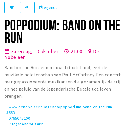
Winkelgebieden
Agenda
event
Parkeren
POPPODIUM: BAND ON THE
Bezienswaardigheden
RUN
Musea, theaters & podia
Uitjes & activiteiten
zaterdag, 10 oktober
21:00
De
Nobelaer
Toeristische routes
Band on the Run, een nieuwe tributeband, eert de
Natuurgebieden
muzikale nalatenschap van Paul McCartney. Een concert
Baroniepoorten
met gepassioneerde muzikanten die gezamenlijk de stijl
Sport
en het geluid van de legendarische Beatle tot leven
brengen.
Privacy
www.denobelaer.nl/agenda/poppodium-band-on-the-run-
13663
Inloggen
0765045200
info@denobelaer.nl