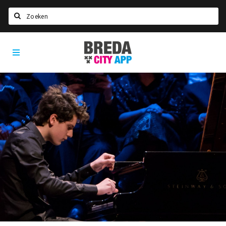
Zoeken
Breda
Home
City
App
Agenda
Deals
Party pics
Nieuws, interviews & blogs
Eten
Drinken
Slapen
Recreatief
Winkels