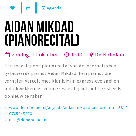
Winkelgebieden
Agenda
event
Parkeren
AIDAN MIKDAD
Bezienswaardigheden
(PIANORECITAL)
Musea, theaters & podia
Uitjes & activiteiten
zondag, 11 oktober
15:00
De Nobelaer
Toeristische routes
Een meeslepend pianorecital van de internationaal
Natuurgebieden
gelauwerde pianist Aidan Mikdad. Een pianist die
verhalen vertelt met klank. Mijn expressieve spel en
Baroniepoorten
indrukwekkende techniek weet hij het publiek steeds
Sport
opnieuw te raken.
Privacy
www.denobelaer.nl/agenda/aidan-mikdad-pianorecital-13812
0765045200
info@denobelaer.nl
Inloggen