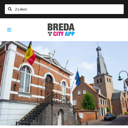
Zoeken
Breda
Home
City
App
Agenda
Deals
Party pics
Nieuws, interviews & blogs
Eten
Drinken
Slapen
Recreatief
Winkels