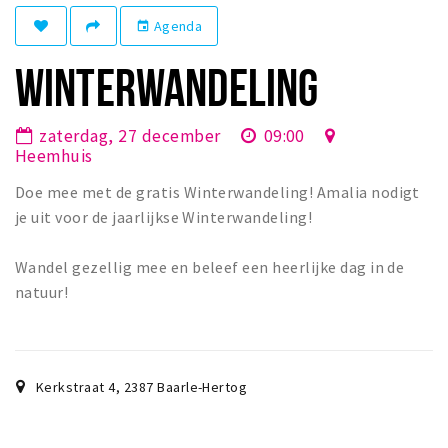
Winkelgebieden
Agenda
event
Parkeren
WINTERWANDELING
Bezienswaardigheden
zaterdag, 27 december
09:00
Musea, theaters & podia
Heemhuis
Uitjes & activiteiten
Doe mee met de gratis Winterwandeling! Amalia nodigt
Toeristische routes
je uit voor de jaarlijkse Winterwandeling!
Natuurgebieden
Wandel gezellig mee en beleef een heerlijke dag in de
Baroniepoorten
natuur!
Sport
Privacy
Kerkstraat 4
,
2387
Baarle-Hertog
Inloggen