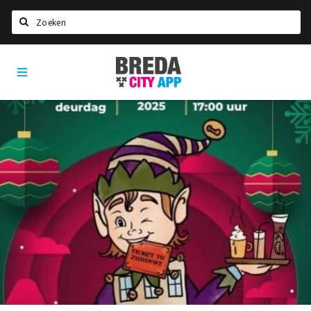
Zoeken
Breda
Home
City
App
Agenda
Deals
Party pics
Nieuws, interviews & blogs
Eten
Drinken
Slapen
Recreatief
Winkels