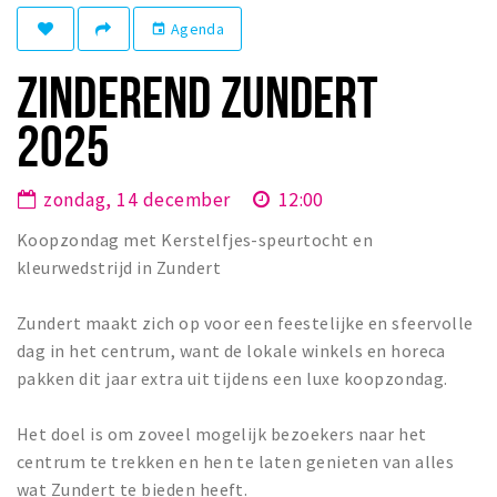
Winkelgebieden
Agenda
event
Parkeren
ZINDEREND ZUNDERT
Bezienswaardigheden
2025
Musea, theaters & podia
Uitjes & activiteiten
zondag, 14 december
12:00
Toeristische routes
Koopzondag met Kerstelfjes-speurtocht en
Natuurgebieden
kleurwedstrijd in Zundert
Baroniepoorten
Zundert maakt zich op voor een feestelijke en sfeervolle
Sport
dag in het centrum, want de lokale winkels en horeca
pakken dit jaar extra uit tijdens een luxe koopzondag.
Privacy
Het doel is om zoveel mogelijk bezoekers naar het
Inloggen
centrum te trekken en hen te laten genieten van alles
wat Zundert te bieden heeft.