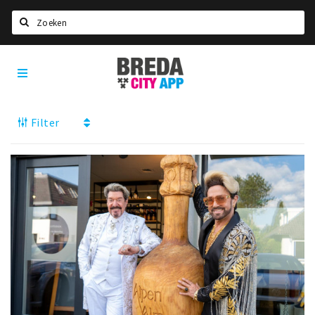
Zoeken
Breda
Home
City
App
Agenda
Filter
Deals
Party pics
Nieuws, interviews & blogs
Eten
Drinken
Slapen
Recreatief
Winkels