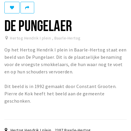
Winkelgebieden
Parkeren
DE PUNGELAER
Bezienswaardigheden
Hertog Hendrik I plein
,
Baarle-Hertog
Musea, theaters & podia
Op het Hertog Hendrik I plein in Baarle-Hertog staat een
Uitjes & activiteiten
beeld van De Pungelaer. Dit is de plaatselijke benaming
Toeristische routes
voor de vroegste smokkelaars, die hun waar nog te voet
Natuurgebieden
en op hun schouders vervoerden.
Baroniepoorten
Dit beeld is in 1992 gemaakt door Constant Grooten.
Sport
Pierre de Kok heeft het beeld aan de gemeente
geschonken.
Privacy
Inloggen
Hertog Hendrik I plein
,
2387
Baarle-Hertog