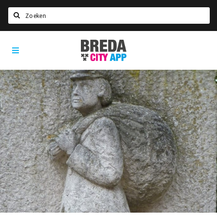
Zoeken
Breda
Home
City
App
Agenda
Deals
Party pics
Nieuws, interviews & blogs
Eten
Drinken
Slapen
Recreatief
Winkels