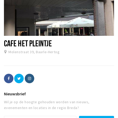
CAFE HET PLEINTJE
Molenstraat 39, Baarle-Hertog
Nieuwsbrief
Wil je op de hoogte gehouden worden van nieuws,
evenementen en locaties in de regio Breda?