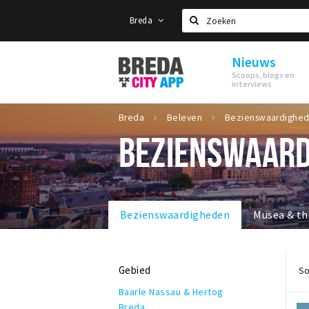
Breda
Zoeken
Nieuws
Stappen
Scoops, blogs en
&
interviews
Shoppen
Breda
Breda
Beleven
BEZIENSWAARD
Bezienswaardigheden
Musea & th
Gebied
So
Baarle Nassau & Hertog
Breda