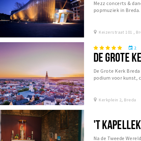
Mezz concerts & danc
popmuziek in Breda. 
geluidsinstallatie v
Keizerstraat 101 , B
2
event
DE GROTE K
De Grote Kerk Breda 
podium voor kunst, 
Kerkplein 2, Breda
'T KAPELLE
Na de Tweede Wereld