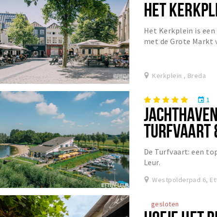
HET KERKPL
Het Kerkplein is een
met de Grote Markt v
hier het kernwinkelge
Kerkplein , Breda
1
event
JACHTHAVEN
TURFVAART 
De Turfvaart: een to
Leur.
Westpolderpad 6, Et
gesloten