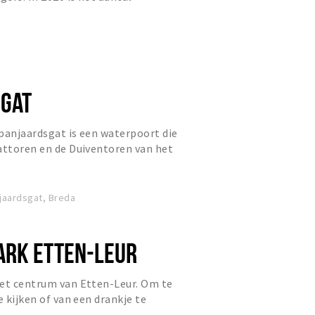
an circa 27.000 naarr 57.000. Op d...
GAT
panjaardsgat is een waterpoort die
attoren en de Duiventoren van het
 het centrum van Bred...
jaardsgat, Breda
RK ETTEN-LEUR
het centrum van Etten-Leur. Om te
e kijken of van een drankje te