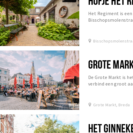
HOFJE HET 
Het Regiment is een
Bisschopsmolenstraat
leuke ondernemingen 
hore...
Bisschopsmolenstraa
GROTE MAR
De Grote Markt is he
verbind een groot aa
vooral leuke restaur
Grote Markt, Breda
HET GINNEK