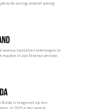
jdens de oorlog relatief weinig
 Voor die tijd deed het...
AND
 waarop tientallen tekeningen te
gh maakte in zijn Ettense periode.
EDA
 Breda is toegerust op een
gers. In 2020 is het aantal