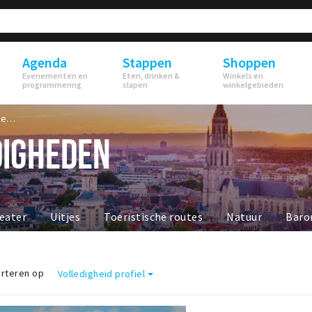
Agenda
Stappen
Shoppen
Evenementen en
Eten, drinken &
Winkels en
programmering
slapen
winkelgebieden
Bezienswaardigheden
IGHEDEN
eater
Uitjes
Toeristische routes
Natuur
Baro
rteren op
Volledigheid profiel