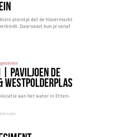
EIN
 klein pleintje dat de Havermarkt
erbindt. Daarnaast kun je vanaf
bied inlopen. De hoofdi...
gesloten
 | PAVILJOEN DE
& WESTPOLDERPLAS
plocatie aan het water in Etten-
ten-Leur