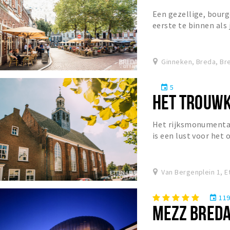
Een gezellige, bourgo
eerste te binnen als
omschrijven. Ook een
Ginneken, Breda, Br
5
event
HET TROUW
Het rijksmonumental
is een lust voor het o
bezoeken.
Van Bergenplein 1, E
11
event
MEZZ BRED