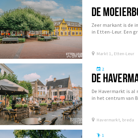
DE MOEIER
Zeer markant is de 
in Etten-Leur. Een 
Nederlandse Boom va
Markt 1, Etten-Leur
2
event
DE HAVERM
De Havermarkt is al 
in het centrum van Br
pilsje of iets anders 
Havermarkt, breda
1
emoji_people