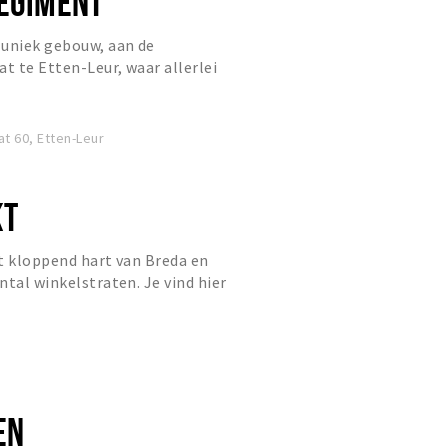
REGIMENT
 uniek gebouw, aan de
 te Etten-Leur, waar allerlei
in elkaar overlopen. Van winkels,
t 60, Etten-Leur
KT
t kloppend hart van Breda en
ntal winkelstraten. Je vind hier
ants, maar ook een aantal mo...
EN