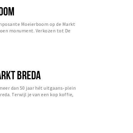
BOOM
imposante Moeierboom op de Markt
groen monument. Verkozen tot De
n het Jaar 2020.
ARKT BREDA
meer dan 50 jaar hét uitgaans-plein
eda. Terwijl je van een kop koffie,
lekkers geniet...