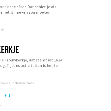
ndische sfeer. Dat schiet je als
 je het Ginneken zou moeten
 gedeelte van Breda met een...
eda
KERKJE
e Trouwkerkje, dat stamt uit 1614,
og. Tijdens activiteiten is het te
tten-Leur Netherlands
9
1
emoji_people
A