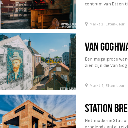
centrum van Etten ti
schade had opgelopen.
Markt 2, Etten-Leur
VAN GOGHW
Een mega grote wand
zien zijn die Van Go
Markt 4, Etten-Leur
STATION BR
Het moderne Station
groeiend aantal reizi