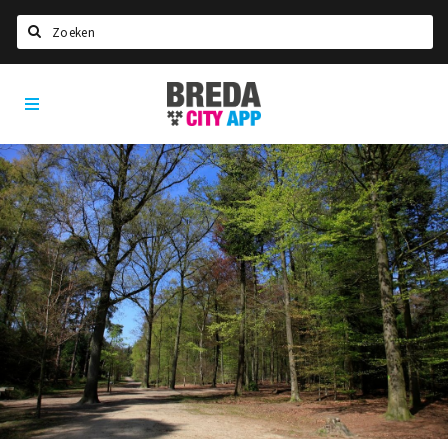
Zoeken
Breda
Home
City
App
Agenda
Deals
Party pics
Nieuws, interviews & blogs
Eten
Drinken
Slapen
Recreatief
Winkels