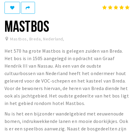
Winkelgebieden
Parkeren
MASTBOS
Bezienswaardigheden
Mastbos, Breda, Nederland
,
Musea, theaters & podia
Het 570 ha grote Mastbos is gelegen zuiden van Breda.
Uitjes & activiteiten
Het bos is in 1505 aangelegd in opdracht van Graaf
Toeristische routes
Hendrik III van Nassau. Als een van de oudste
Natuurgebieden
cultuurbossen van Nederland heeft het ondermeer hout
geleverd voor de VOC-schepen en het kasteel van Breda.
Baroniepoorten
Voor de bewoners hiervan, de heren van Breda diende het
Sport
ook als jachtgebied. Het oudste gedeelte van het bos ligt
in het gebied rondom hotel Mastbos.
Privacy
Nu is het een bijzonder wandelgebied met eeuwenoude
bomen, indrukwekkende lanen en mooie doorkijkjes. Ook
Inloggen
is er een speelbos aanwezig. Naast de bosgedeelten zijn