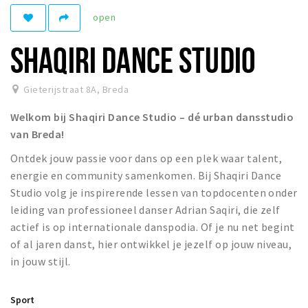
open
Winkelgebieden
Parkeren
SHAQIRI DANCE STUDIO
Bezienswaardigheden
Gieterijstraat 8A
,
Breda
Musea, theaters & podia
Welkom bij Shaqiri Dance Studio – dé urban dansstudio
Uitjes & activiteiten
van Breda!
Toeristische routes
Ontdek jouw passie voor dans op een plek waar talent,
Natuurgebieden
energie en community samenkomen. Bij Shaqiri Dance
Baroniepoorten
Studio volg je inspirerende lessen van topdocenten onder
Sport
leiding van professioneel danser Adrian Saqiri, die zelf
actief is op internationale danspodia. Of je nu net begint
Privacy
of al jaren danst, hier ontwikkel je jezelf op jouw niveau,
in jouw stijl.
Inloggen
Sport