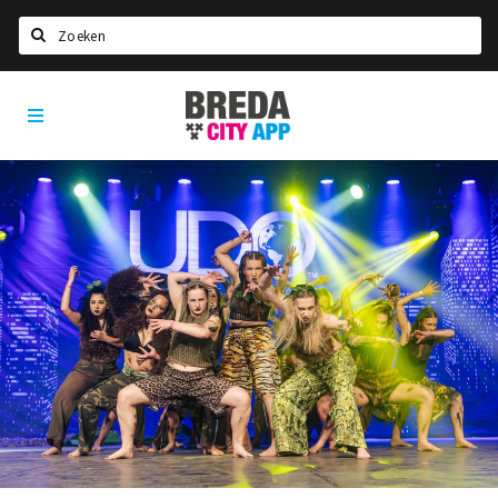
Zoeken
Breda
Home
City
App
Agenda
Deals
Party pics
Nieuws, interviews & blogs
Eten
Drinken
Slapen
Recreatief
Winkels