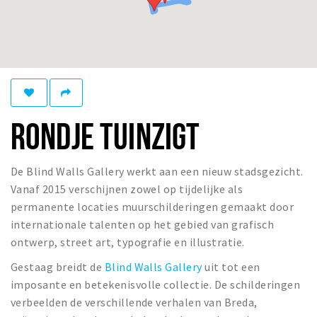
Winkelgebieden
Parkeren
Bezienswaardigheden
Musea, theaters & podia
RONDJE TUINZIGT
Uitjes & activiteiten
Toeristische routes
Natuurgebieden
De Blind Walls Gallery werkt aan een nieuw stadsgezicht.
Vanaf 2015 verschijnen zowel op tijdelijke als
Baroniepoorten
permanente locaties muurschilderingen gemaakt door
Sport
internationale talenten op het gebied van grafisch
ontwerp, street art, typografie en illustratie.
Privacy
Gestaag breidt de
Blind Walls Gallery
uit tot een
imposante en betekenisvolle collectie. De schilderingen
Inloggen
verbeelden de verschillende verhalen van Breda,