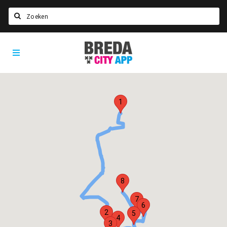
Zoeken
Breda
Home
City
App
Agenda
Deals
1
Party pics
Nieuws, interviews & blogs
Eten
Drinken
Slapen
8
Recreatief
7
6
2
5
4
Winkels
3