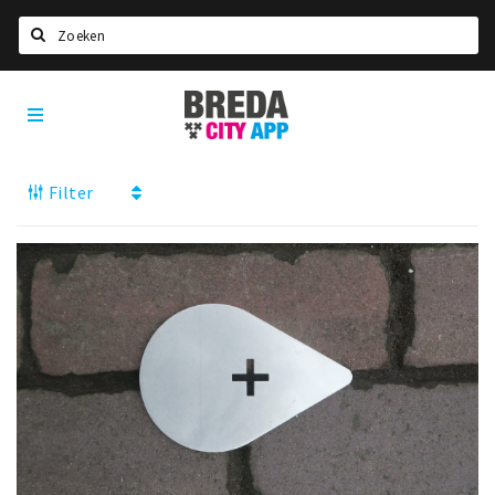
Zoeken
Breda
Home
City
App
Agenda
Filter
Deals
Party pics
Nieuws, interviews & blogs
Eten
Drinken
Slapen
Recreatief
Winkels