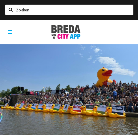
Zoeken
Breda
Home
City
App
Agenda
Deals
Party pics
Nieuws, interviews & blogs
Eten
Drinken
Slapen
Recreatief
Winkels