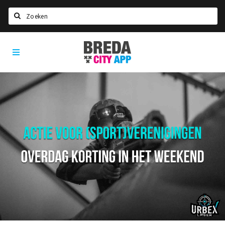
Zoeken
Breda
Home
City
App
Agenda
Deals
Party pics
Nieuws, interviews & blogs
Eten
Drinken
Slapen
Recreatief
Winkels