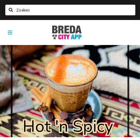
Zoeken
Breda
Home
City
App
Agenda
Deals
Party pics
Nieuws, interviews & blogs
Eten
Drinken
Slapen
Recreatief
Winkels