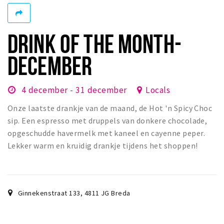
Winkelgebieden
Parkeren
DRINK OF THE MONTH-
Bezienswaardigheden
DECEMBER
Musea, theaters & podia
Uitjes & activiteiten
4 december - 31 december
Locals
Toeristische routes
Onze laatste drankje van de maand, de Hot 'n Spicy Choc
Natuurgebieden
sip. Een espresso met druppels van donkere chocolade,
opgeschudde havermelk met kaneel en cayenne peper.
Baroniepoorten
Lekker warm en kruidig drankje tijdens het shoppen!
Sport
Privacy
Ginnekenstraat 133
,
4811 JG
Breda
Inloggen