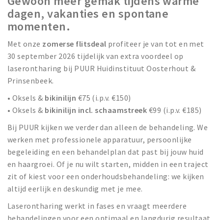
Gewoon meer gemak tijdens warme
dagen, vakanties en spontane
momenten.
Met onze
zomerse flitsdeal
profiteer je van tot en met
30 september 2026 tijdelijk van extra voordeel op
laserontharing bij PUUR Huidinstituut Oosterhout &
Prinsenbeek.
• Oksels &
bikinilijn
€75 (i.p.v. €150)
• Oksels &
bikinilijn incl. schaamstreek
€99 (i.p.v. €185)
Bij PUUR kijken we verder dan alleen de behandeling. We
werken met professionele apparatuur, persoonlijke
begeleiding en een behandelplan dat past bij jouw huid
en haargroei. Of je nu wilt starten, midden in een traject
zit of kiest voor een onderhoudsbehandeling: we kijken
altijd eerlijk en deskundig met je mee.
Laserontharing werkt in fases en vraagt meerdere
behandelingen voor een optimaal en langdurig resultaat.