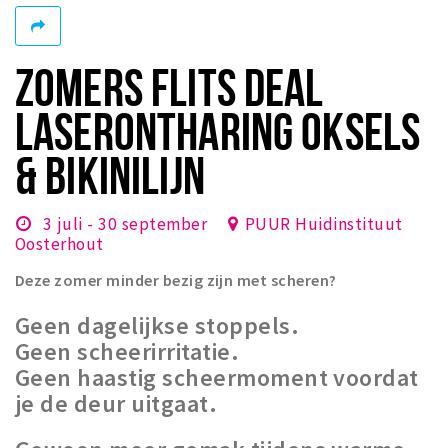
Winkelgebieden
Parkeren
ZOMERS FLITS DEAL
Bezienswaardigheden
LASERONTHARING OKSELS
Musea, theaters & podia
& BIKINILIJN
Uitjes & activiteiten
Toeristische routes
3 juli - 30 september
PUUR Huidinstituut
Natuurgebieden
Oosterhout
Baroniepoorten
Deze zomer minder bezig zijn met scheren?
Sport
Geen dagelijkse stoppels.
Geen scheerirritatie.
Privacy
Geen haastig scheermoment voordat
je de deur uitgaat.
Inloggen