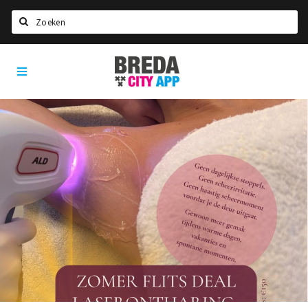
Zoeken
Breda
Home
City
App
Agenda
Deals
Party pics
Nieuws, interviews & blogs
Eten
Drinken
Slapen
Recreatief
Winkels