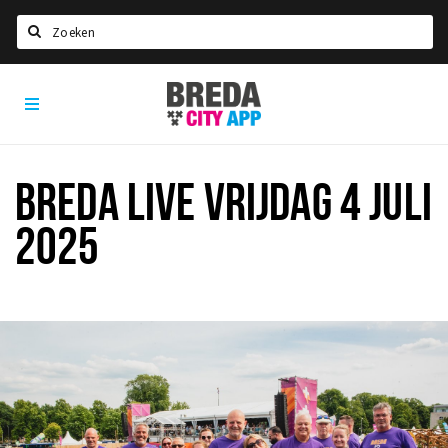
Zoeken
Breda
Home
City
App
Agenda
Deals
BREDA LIVE VRIJDAG 4 JULI
Party pics
2025
Nieuws, interviews & blogs
Eten
Drinken
Slapen
Recreatief
Winkels