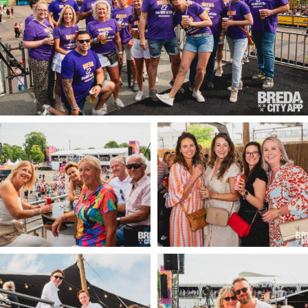
Winkelgebieden
Parkeren
Bezienswaardigheden
Musea, theaters & podia
Uitjes & activiteiten
Toeristische routes
Natuurgebieden
Baroniepoorten
Sport
Privacy
Inloggen