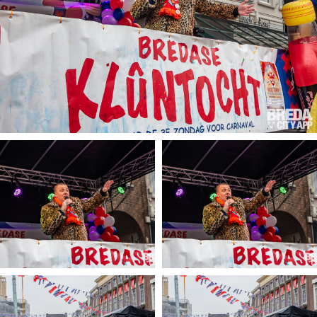
Winkelgebieden
Parkeren
Bezienswaardigheden
Musea, theaters & podia
Uitjes & activiteiten
Toeristische routes
Natuurgebieden
Baroniepoorten
Sport
Privacy
Inloggen