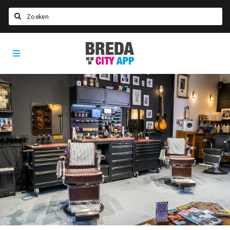
Zoeken
Breda
Home
City
App
Agenda
Deals
Party pics
Nieuws, interviews & blogs
Eten
Drinken
Slapen
Recreatief
Winkels