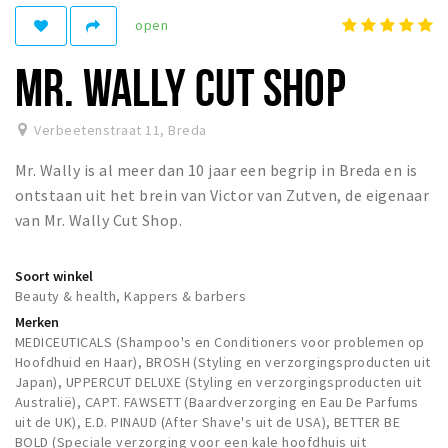
open
Winkelgebieden
Parkeren
MR. WALLY CUT SHOP
Bezienswaardigheden
Verbeetenstraat 11
,
Breda
Musea, theaters & podia
Mr. Wally is al meer dan 10 jaar een begrip in Breda en is
Uitjes & activiteiten
ontstaan uit het brein van Victor van Zutven, de eigenaar
Toeristische routes
van Mr. Wally Cut Shop.
Natuurgebieden
Baroniepoorten
Soort winkel
Beauty & health, Kappers & barbers
Sport
Merken
MEDICEUTICALS (Shampoo's en Conditioners voor problemen op
Privacy
Hoofdhuid en Haar), BROSH (Styling en verzorgingsproducten uit
Japan), UPPERCUT DELUXE (Styling en verzorgingsproducten uit
Australië), CAPT. FAWSETT (Baardverzorging en Eau De Parfums
Inloggen
uit de UK), E.D. PINAUD (After Shave's uit de USA), BETTER BE
BOLD (Speciale verzorging voor een kale hoofdhuis uit