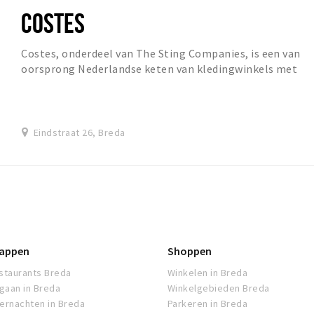
COSTES
Costes, onderdeel van The Sting Companies, is een van
oorsprong Nederlandse keten van kledingwinkels met
filialen in de grote en kleine steden van Ned...
Eindstraat 26, Breda
appen
Shoppen
staurants Breda
Winkelen in Breda
tgaan in Breda
Winkelgebieden Breda
ernachten in Breda
Parkeren in Breda