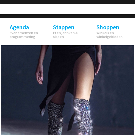
Agenda
Stappen
Shoppen
Evenementen en
Eten, drinken &
Winkels en
programmering
slapen
winkelgebieden