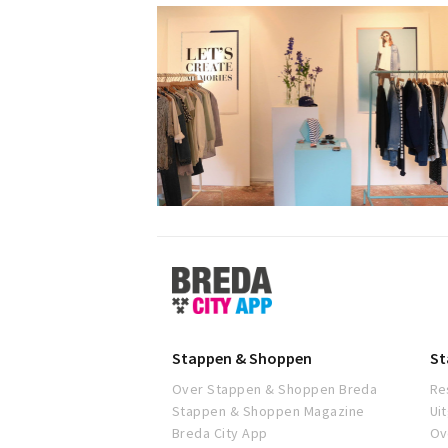
Stappen
&
Shoppen
Breda
Stappen & Shoppen
St
Over Stappen & Shoppen Breda
Re
Stappen & Shoppen Magazine
Ui
Breda City App
Ov