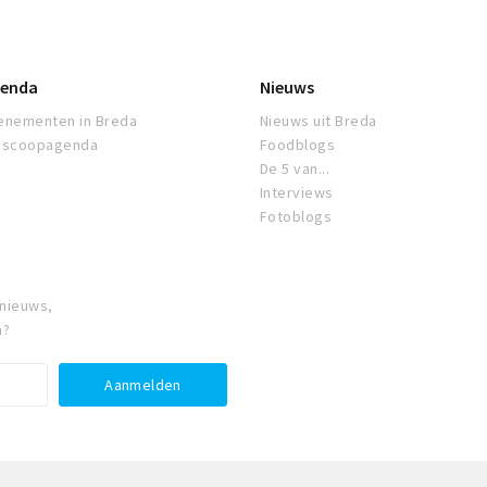
enda
Nieuws
enementen in Breda
Nieuws uit Breda
oscoopagenda
Foodblogs
De 5 van...
Interviews
Fotoblogs
 nieuws,
a?