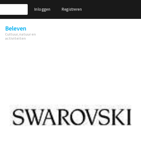
Inloggen
Registreren
Beleven
Cultuur, natuur en
activiteiten