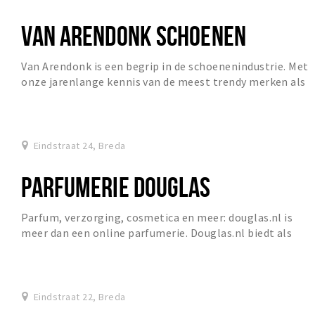
VAN ARENDONK SCHOENEN
Van Arendonk is een begrip in de schoenenindustrie. Met
onze jarenlange kennis van de meest trendy merken als
UGG, Floris van Bommel, Sendra, Nubikk e...
Eindstraat 24, Breda
PARFUMERIE DOUGLAS
Parfum, verzorging, cosmetica en meer: douglas.nl is
meer dan een online parfumerie. Douglas.nl biedt als
online parfumerie het grootste beautyassort...
Eindstraat 22, Breda