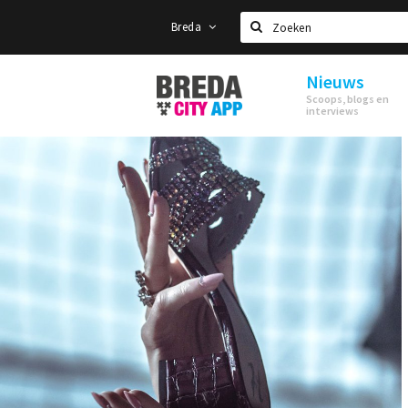
Breda
Zoeken
Nieuws
Stappen
Scoops, blogs en
&
interviews
Shoppen
Breda