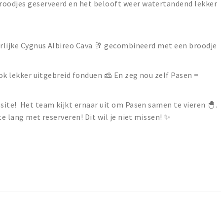
oodjes geserveerd en het belooft weer watertandend lekker
erlijke Cygnus Albireo Cava 🥂 gecombineerd met een broodje
ook lekker uitgebreid fonduen 🧀 En zeg nou zelf Pasen =
ite! Het team kijkt ernaar uit om Pasen samen te vieren 🐣.
te lang met reserveren! Dit wil je niet missen! ✨