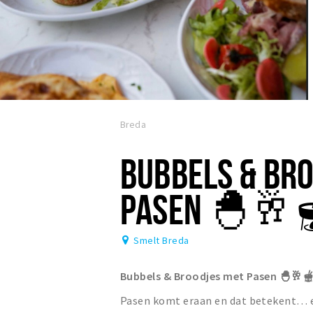
Breda
BUBBELS & BR
PASEN 🐣🥂
Smelt Breda
Bubbels & Broodjes met Pasen 🐣🥂
Pasen komt eraan en dat betekent… ex