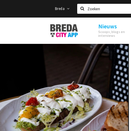
Breda
Zoeken
Nieuws
Stappen
Scoops, blogs en
&
interviews
Shoppen
Breda