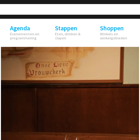
Agenda
Stappen
Shoppen
Evenementen en
Eten, drinken &
Winkels en
programmering
slapen
winkelgebieden