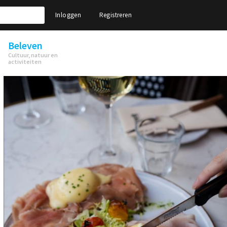
Inloggen
Registreren
Beleven
Cultuur, natuur en
activiteiten