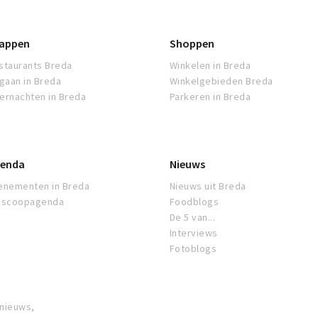
appen
Shoppen
staurants Breda
Winkelen in Breda
tgaan in Breda
Winkelgebieden Breda
ernachten in Breda
Parkeren in Breda
enda
Nieuws
enementen in Breda
Nieuws uit Breda
oscoopagenda
Foodblogs
De 5 van...
Interviews
Fotoblogs
 nieuws,